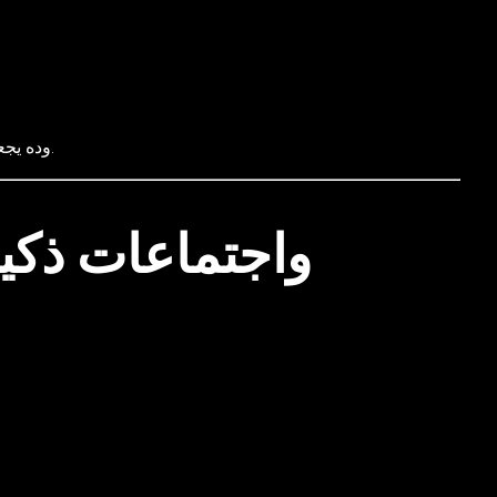
.
وده يجع
5. مميزات AI واجتماعات ذك