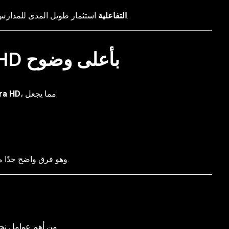
استثمار طويل المدى للمدارس والشركات.
شاشات Horion التفاعلية
2. شاشة 4K Ultra HD بأعلى وضوح
، مما يجعل:
tra HD
وهو فرق واضح جدًا مقارنة ببعض الشاشات الأخرى ذات الجودة الأقل.
هو سرعة اللمس.
من أهم عوامل نج